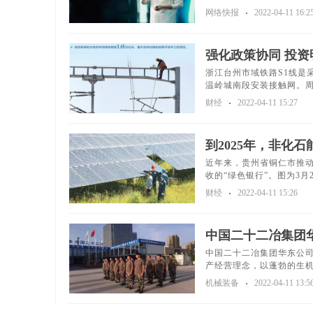
网络快报
2022-04-11 16:2
强化政策协同 投资
浙江台州市域铁路S1线是
温岭城南段安装接触网。周
财经
2022-04-11 15:27
到2025年，非化
近年来，贵州省铜仁市推
收的“绿色银行”。图为3月2
财经
2022-04-11 15:26
中国二十二冶集团华
中国二十二冶集团华东公
产经营理念，以蓬勃的生机
机械装备
2022-04-11 13:5