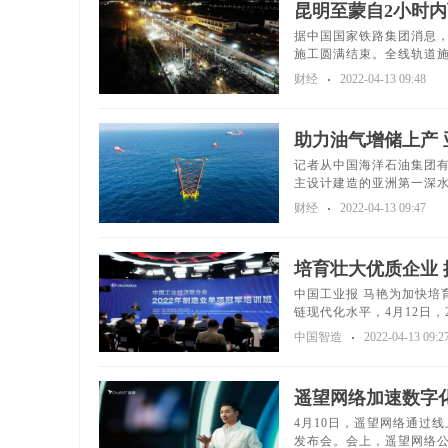
昆明至蒙自2小时
据中国国家铁路集团消息，
施工圆满结束。全线轨道施
财经
2022-04-13 09:48
助力油气增储上产 
记者从中国海洋石油集团
主设计建造的亚洲第一深水导
财经
2022-04-13 09:47
培育壮大优质企业 
中国工业报 马艳为加快培
链现代化水平，4月12日，20
中国智造
2022-04-13 09:2
遥望网络加速数字
4月10日，遥望网络通过线
发布会。会上，遥望网络公