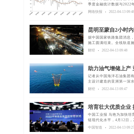
季度金融统计数据与2022年
网络快报
2022-04-13 09:4
昆明至蒙自2小时
据中国国家铁路集团消息，
施工圆满结束。全线轨道施
财经
2022-04-13 09:48
助力油气增储上产 
记者从中国海洋石油集团
主设计建造的亚洲第一深水导
财经
2022-04-13 09:47
培育壮大优质企业 
中国工业报 马艳为加快培
链现代化水平，4月12日，20
中国智造
2022-04-13 09:2